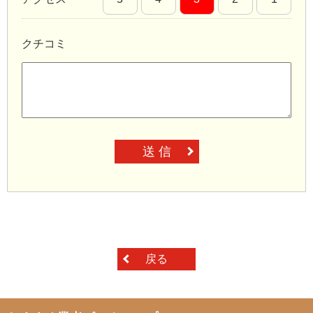
クチコミ
送 信
戻る