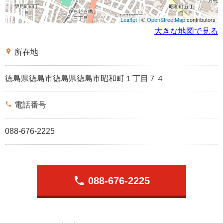
Leaflet
| ©
OpenStreetMap
contributors
大きな地図で見る
place
所在地
徳島県徳島市徳島県徳島市昭和町１丁目７４
phone
電話番号
088-676-2225
phone
088-676-2225