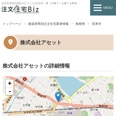
注文住宅BIZ
比較や口コミ│注文住宅・家（戸建て）を建てる業者を探すなら
MENU
トップページ
都道府県別注文住宅業者情報
島根県
安来市
株式会社アセット
株式会社アセットの詳細情報
+
-