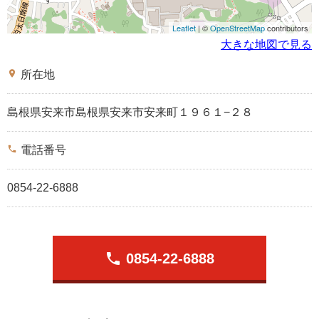
Leaflet
| ©
OpenStreetMap
contributors
大きな地図で見る
place
所在地
島根県安来市島根県安来市安来町１９６１−２８
phone
電話番号
0854-22-6888
phone
0854-22-6888