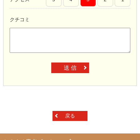
クチコミ
送 信
戻る