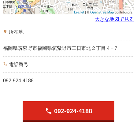
Leaflet
| ©
OpenStreetMap
contributors
大きな地図で見る
place
所在地
福岡県筑紫野市福岡県筑紫野市二日市北２丁目４−７
phone
電話番号
092-924-4188
phone
092-924-4188