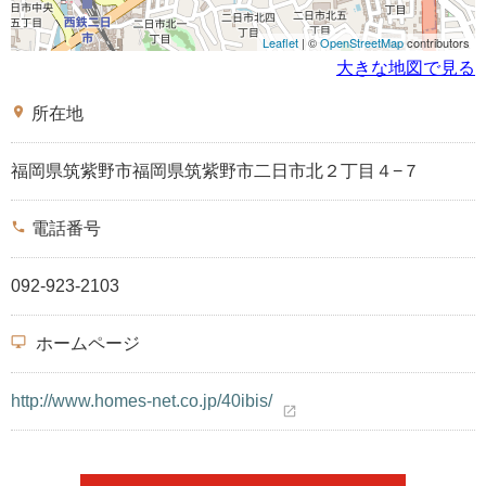
Leaflet
| ©
OpenStreetMap
contributors
大きな地図で見る
place
所在地
福岡県筑紫野市福岡県筑紫野市二日市北２丁目４−７
phone
電話番号
092-923-2103
desktop_windows
ホームページ
http://www.homes-net.co.jp/40ibis/
open_in_new