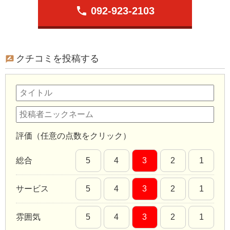
phone
092-923-2103
クチコミを投稿する
評価（任意の点数をクリック）
総合
5
4
3
2
1
サービス
5
4
3
2
1
雰囲気
5
4
3
2
1