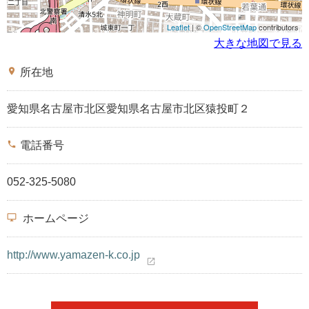
Leaflet
| ©
OpenStreetMap
contributors
大きな地図で見る
place
所在地
愛知県名古屋市北区愛知県名古屋市北区猿投町２
phone
電話番号
052-325-5080
desktop_windows
ホームページ
http://www.yamazen-k.co.jp
open_in_new