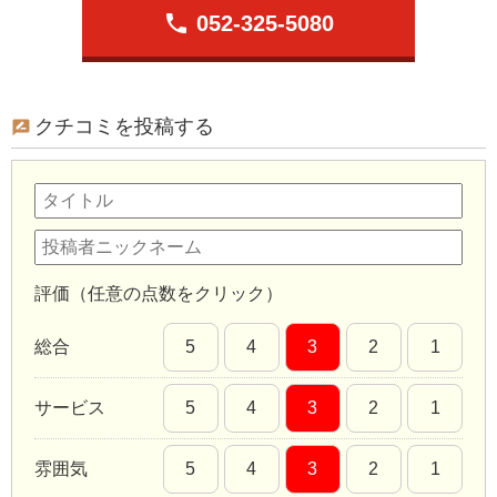
phone
052-325-5080
クチコミを投稿する
評価（任意の点数をクリック）
総合
5
4
3
2
1
サービス
5
4
3
2
1
雰囲気
5
4
3
2
1