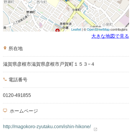
Leaflet
| ©
OpenStreetMap
contributors
大きな地図で見る
place
所在地
滋賀県彦根市滋賀県彦根市戸賀町１５３−４
phone
電話番号
0120-491855
desktop_windows
ホームページ
http://magokoro-zyutaku.com/ishin-hikone/
open_in_new