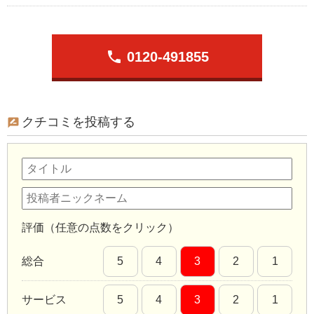
phone
0120-491855
クチコミを投稿する
評価（任意の点数をクリック）
総合
5
4
3
2
1
サービス
5
4
3
2
1