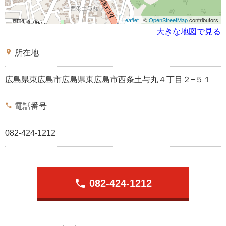
Leaflet
| ©
OpenStreetMap
contributors
大きな地図で見る
place
所在地
広島県東広島市広島県東広島市西条土与丸４丁目２−５１
phone
電話番号
082-424-1212
phone
082-424-1212