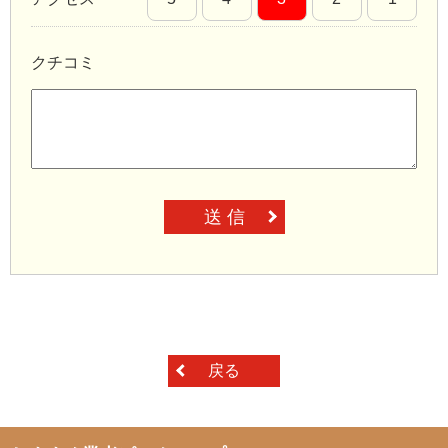
クチコミ
送 信
戻る