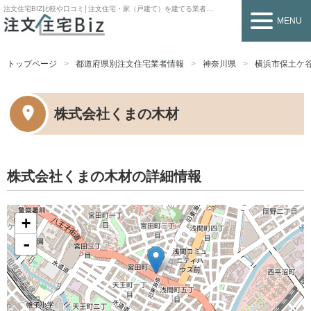
注文住宅BIZ
比較や口コミ│注文住宅・家（戸建て）を建てる業者を探すなら
MENU
トップページ
都道府県別注文住宅業者情報
神奈川県
横浜市保土ケ
株式会社くまの木材
株式会社くまの木材の詳細情報
+
-