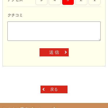
クチコミ
送 信
戻る