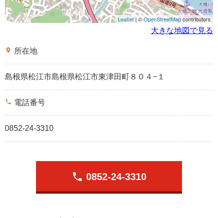
Leaflet
| ©
OpenStreetMap
contributors
大きな地図で見る
place
所在地
島根県松江市島根県松江市東津田町８０４−１
phone
電話番号
0852-24-3310
phone
0852-24-3310