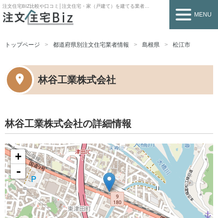
注文住宅BIZ
比較や口コミ│注文住宅・家（戸建て）を建てる業者を探すなら
MENU
トップページ
都道府県別注文住宅業者情報
島根県
松江市
林谷工業株式会社
林谷工業株式会社の詳細情報
+
-