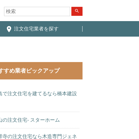
search
place
注文住宅業者を探す
すすめ業者ピックアップ
島で注文住宅を建てるなら橋本建設
山の注文住宅- スターホーム
祥寺の注文住宅なら木造専門ジェネ