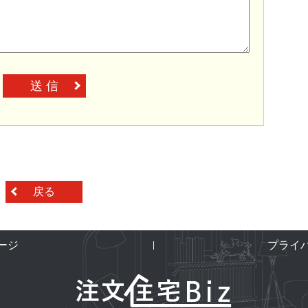
送 信
戻る
ージ
プライ