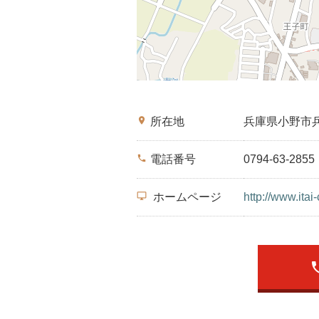
place
所在地
兵庫県小野市
phone
電話番号
0794-63-2855
desktop_windows
ホームページ
http://www.itai-
ph