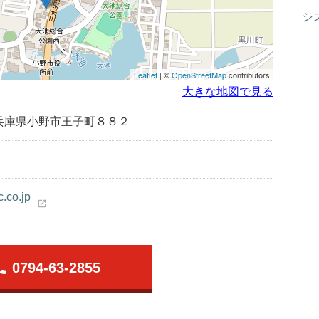
シ
Leaflet
| ©
OpenStreetMap
contributors
大きな地図で見る
兵庫県小野市王子町８８２
c.co.jp
open_in_new
one
0794-63-2855