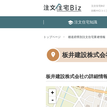
注文住宅BIZ
比較や口コミ
school
注文住宅知識
トップページ
都道府県別注文住宅業者情報
板井建設株式会
板井建設株式会社の詳細情
+
-