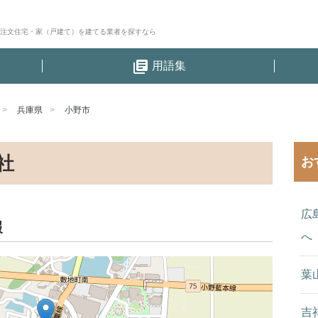
│注文住宅・家（戸建て）を建てる業者を探すなら
library_books
用語集
兵庫県
小野市
社
お
広
報
へ
葉
吉