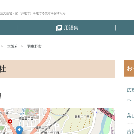
│注文住宅・家（戸建て）を建てる業者を探すなら
library_books
用語集
大阪府
羽曳野市
社
お
広
報
へ
葉
吉