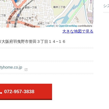
シ
Leaflet
| ©
OpenStreetMap
contributors
大きな地図で見る
市大阪府羽曳野市誉田３丁目１４−１６
ityhome.co.jp
open_in_new
one
072-957-3838