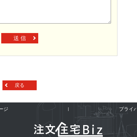
送 信
戻る
ージ
プライ