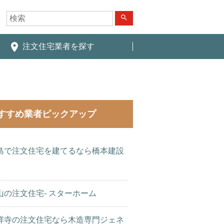
search
place
注文住宅業者を探す
すすめ業者ピックアップ
島で注文住宅を建てるなら橋本建設
山の注文住宅- スターホーム
祥寺の注文住宅なら木造専門ジェネ