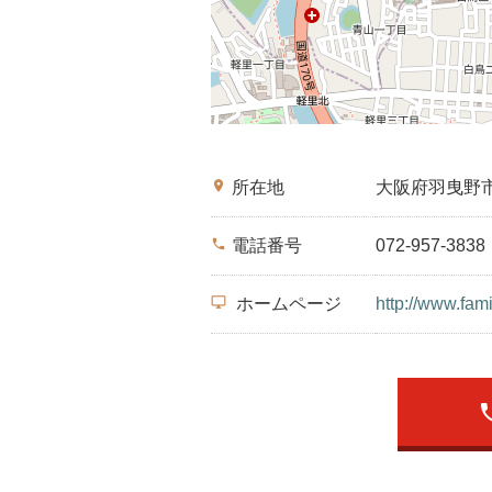
place
所在地
大阪府羽曳野
phone
電話番号
072-957-3838
desktop_windows
ホームページ
http://www.fam
ph