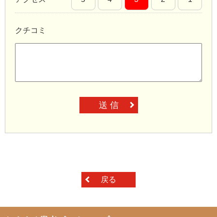
クチコミ
送 信
戻る