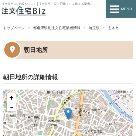
注文住宅BIZ
比較や口コミ│注文住宅・家（戸建て）を建てる業者を探すなら
MENU
トップページ
都道府県別注文住宅業者情報
埼玉県
志木市
朝日地所
朝日地所の詳細情報
+
-