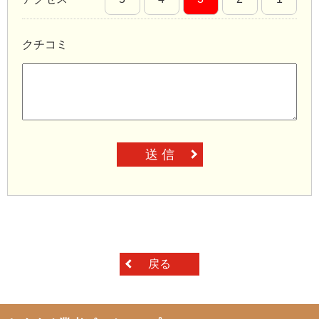
クチコミ
送 信
戻る