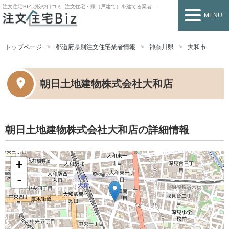
注文住宅BIZ
比較や口コミ│注文住宅・家（戸建て）を建てる業者を探すなら
MENU
トップページ
都道府県別注文住宅業者情報
神奈川県
大和市
朝日土地建物株式会社大和店
朝日土地建物株式会社大和店の詳細情報
+
-