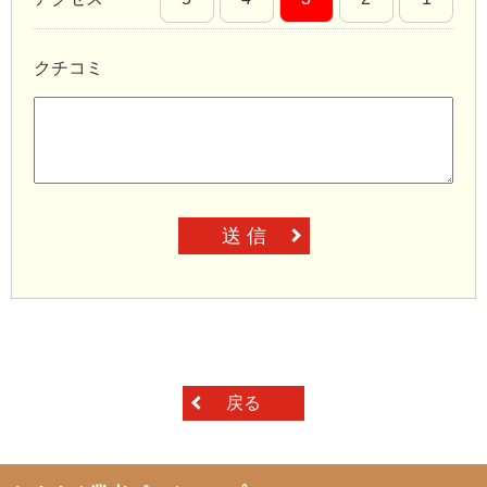
クチコミ
送 信
戻る