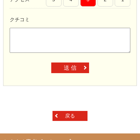
クチコミ
送 信
戻る