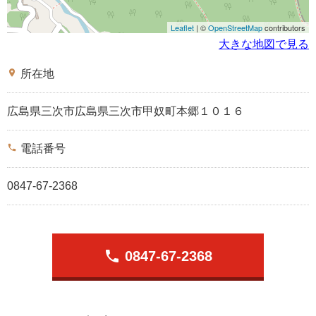
Leaflet
| ©
OpenStreetMap
contributors
大きな地図で見る
place
所在地
広島県三次市広島県三次市甲奴町本郷１０１６
phone
電話番号
0847-67-2368
phone
0847-67-2368