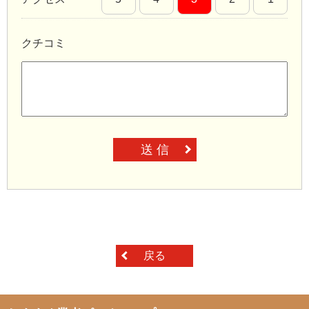
クチコミ
送 信
戻る