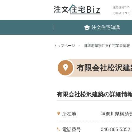
注文住宅BIZ
比較や口コミ
school
注文住宅知識
トップページ
都道府県別注文住宅業者情報
有限会社松沢建
有限会社松沢建築の詳細情
place
所在地
神奈川県横須
phone
電話番号
046-865-5352