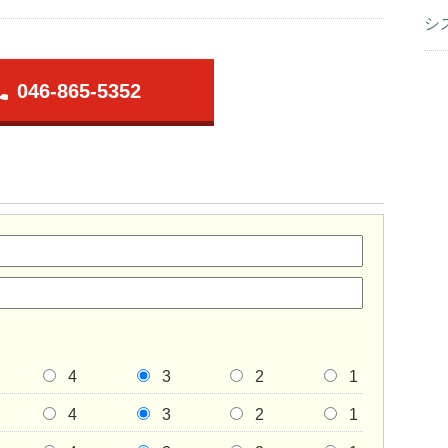
シ
one
046-865-5352
4
3
2
1
4
3
2
1