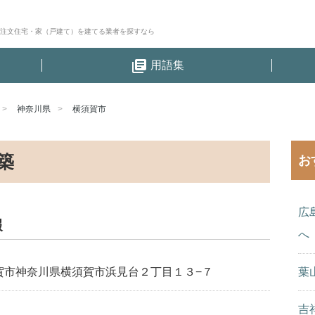
│注文住宅・家（戸建て）を建てる業者を探すなら
library_books
用語集
神奈川県
横須賀市
築
お
広
報
へ
賀市神奈川県横須賀市浜見台２丁目１３−７
葉
吉