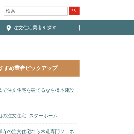
search
place
注文住宅業者を探す
すすめ業者ピックアップ
島で注文住宅を建てるなら橋本建設
山の注文住宅- スターホーム
祥寺の注文住宅なら木造専門ジェネ