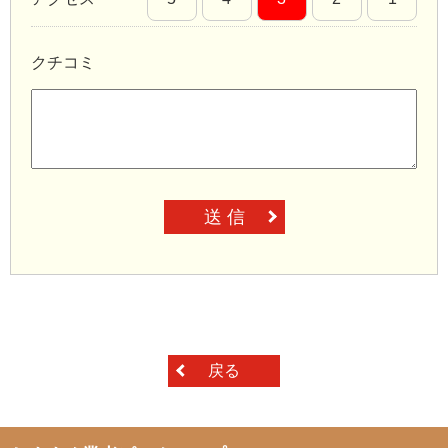
クチコミ
送 信
戻る