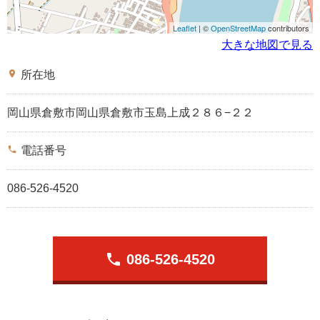
Leaflet
| ©
OpenStreetMap
contributors
大きな地図で見る
place
所在地
岡山県倉敷市岡山県倉敷市玉島上成２８６−２２
phone
電話番号
086-526-4520
phone
086-526-4520