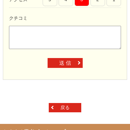
クチコミ
送 信
戻る