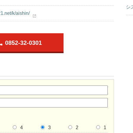
シ
1.net/k/aishin/
open_in_new
one
0852-32-0301
4
3
2
1