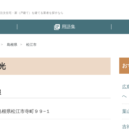
│注文住宅・家（戸建て）を建てる業者を探すなら
library_books
用語集
島根県
松江市
光
お
広
報
へ
島根県松江市寺町９９−１
葉
吉