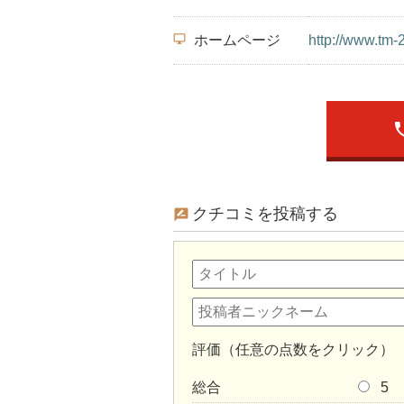
desktop_windows
ホームページ
http://www.tm-2
ph
クチコミを投稿する
評価（任意の点数をクリック）
総合
5