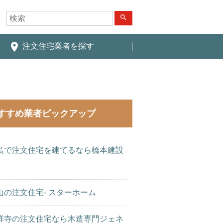
search
place
注文住宅業者を探す
すすめ業者ピックアップ
島で注文住宅を建てるなら橋本建設
山の注文住宅- スターホーム
祥寺の注文住宅なら木造専門ジェネ