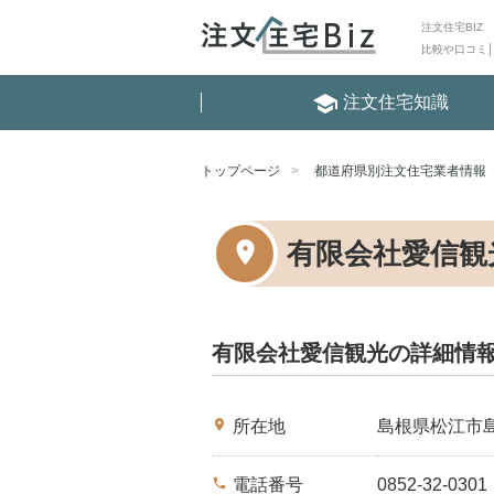
注文住宅BIZ
比較や口コミ
school
注文住宅知識
トップページ
都道府県別注文住宅業者情報
有限会社愛信観
有限会社愛信観光の詳細情
place
所在地
島根県松江市
phone
電話番号
0852-32-0301