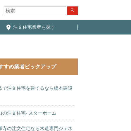
search
place
注文住宅業者を探す
すすめ業者ピックアップ
島で注文住宅を建てるなら橋本建設
山の注文住宅- スターホーム
祥寺の注文住宅なら木造専門ジェネ