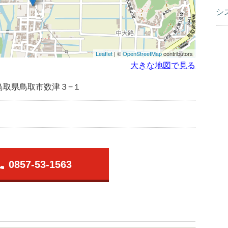
シ
Leaflet
| ©
OpenStreetMap
contributors
大きな地図で見る
鳥取県鳥取市数津３−１
one
0857-53-1563