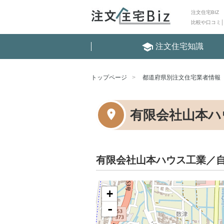
注文住宅BIZ
比較や口コミ
school
注文住宅知識
トップページ
都道府県別注文住宅業者情報
有限会社山本ハ
有限会社山本ハウス工業／
+
-