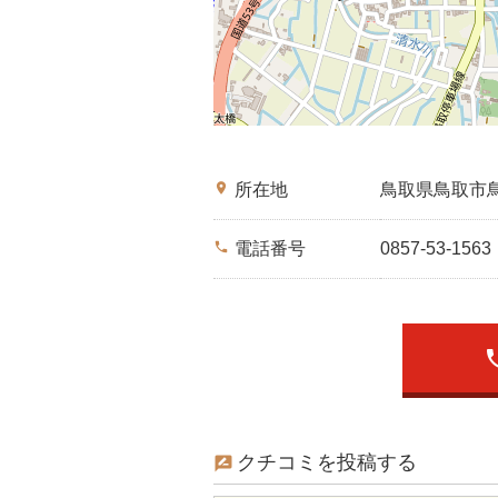
place
所在地
鳥取県鳥取市
phone
電話番号
0857-53-1563
ph
クチコミを投稿する