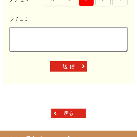
クチコミ
送 信
戻る