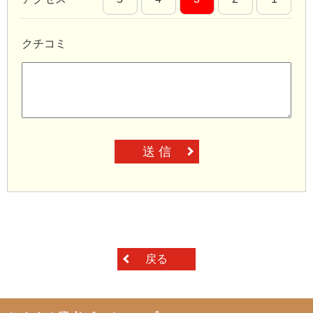
クチコミ
送 信
戻る