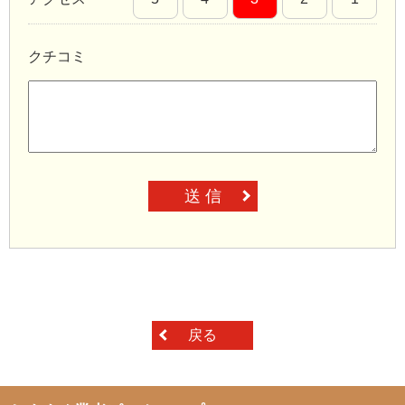
クチコミ
送 信
戻る