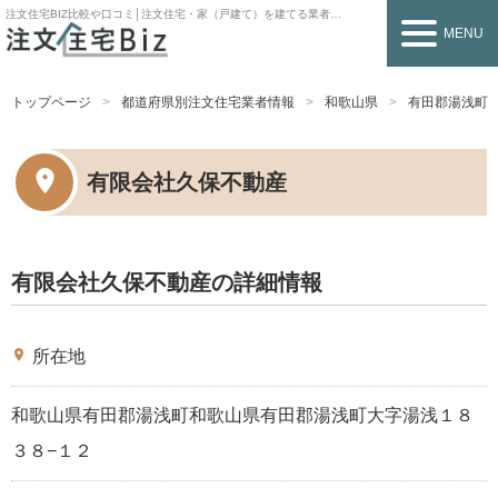
注文住宅BIZ
比較や口コミ│注文住宅・家（戸建て）を建てる業者を探すなら
MENU
トップページ
都道府県別注文住宅業者情報
和歌山県
有田郡湯浅町
有限会社久保不動産
有限会社久保不動産の詳細情報
place
所在地
和歌山県有田郡湯浅町和歌山県有田郡湯浅町大字湯浅１８
３８−１２