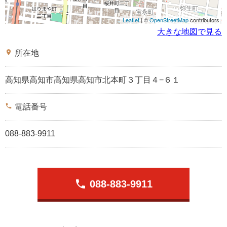
Leaflet
| ©
OpenStreetMap
contributors
大きな地図で見る
place
所在地
高知県高知市高知県高知市北本町３丁目４−６１
phone
電話番号
088-883-9911
phone
088-883-9911