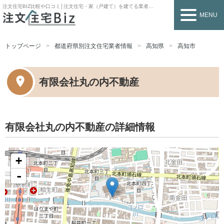
注文住宅BIZ
比較や口コミ│注文住宅・家（戸建て）を建てる業者を探すなら
MENU
トップページ
都道府県別注文住宅業者情報
高知県
高知市
有限会社丸の内不動産
有限会社丸の内不動産の詳細情報
+
-