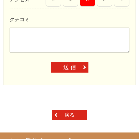
クチコミ
送 信
戻る