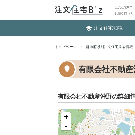
注文住宅BIZ
比較や口コミ
school
注文住宅知識
トップページ
都道府県別注文住宅業者情報
有限会社不動産
有限会社不動産沖野の詳細
+
-