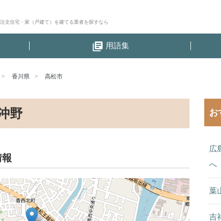
│注文住宅・家（戸建て）を建てる業者を探すなら
library_books
用語集
香川県
高松市
沖野
お
広
情報
へ
葉
吉