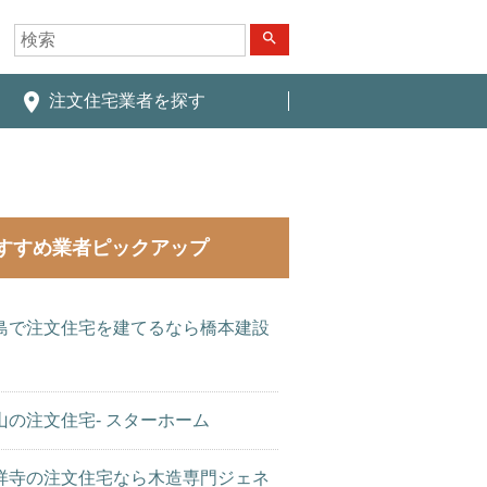
search
place
注文住宅業者を探す
すすめ業者ピックアップ
島で注文住宅を建てるなら橋本建設
山の注文住宅- スターホーム
祥寺の注文住宅なら木造専門ジェネ