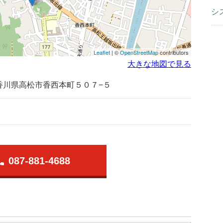
シ
Leaflet
| ©
OpenStreetMap
contributors
大きな地図で見る
香川県高松市香西本町５０７−５
one
087-881-4688