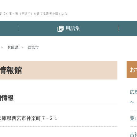
│注文住宅・家（戸建て）を建てる業者を探すなら
library_books
用語集
兵庫県
西宮市
情報館
お
広
細情報
へ
兵庫県西宮市神楽町７−２１
葉
吉