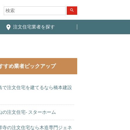
search
place
注文住宅業者を探す
すすめ業者ピックアップ
島で注文住宅を建てるなら橋本建設
山の注文住宅- スターホーム
祥寺の注文住宅なら木造専門ジェネ