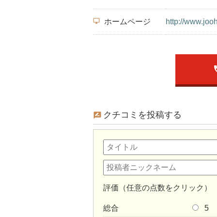
desktop_windows
ホームページ
http://www.jo
p
クチコミを投稿する
評価（任意の点数をクリック）
総合
5