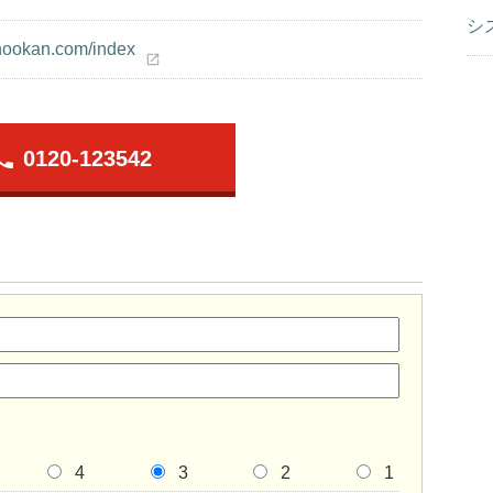
シ
ohookan.com/index
open_in_new
hone
0120-123542
4
3
2
1