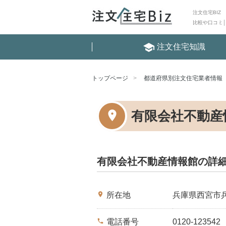
注文住宅BIZ
比較や口コミ
school
注文住宅知識
トップページ
都道府県別注文住宅業者情報
有限会社不動産
有限会社不動産情報館の詳
place
所在地
兵庫県西宮市
phone
電話番号
0120-123542