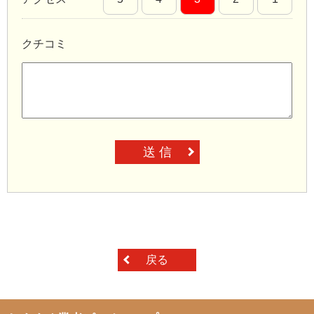
クチコミ
送 信
戻る