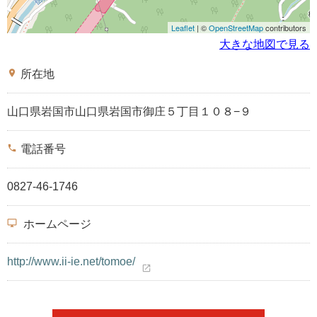
Leaflet
| ©
OpenStreetMap
contributors
大きな地図で見る
place
所在地
山口県岩国市山口県岩国市御庄５丁目１０８−９
phone
電話番号
0827-46-1746
desktop_windows
ホームページ
http://www.ii-ie.net/tomoe/
open_in_new