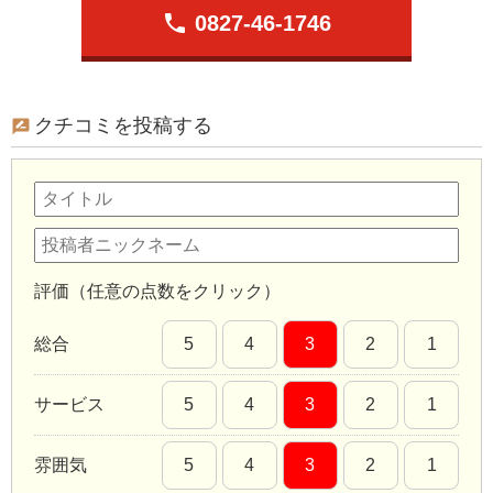
phone
0827-46-1746
クチコミを投稿する
評価（任意の点数をクリック）
総合
5
4
3
2
1
サービス
5
4
3
2
1
雰囲気
5
4
3
2
1