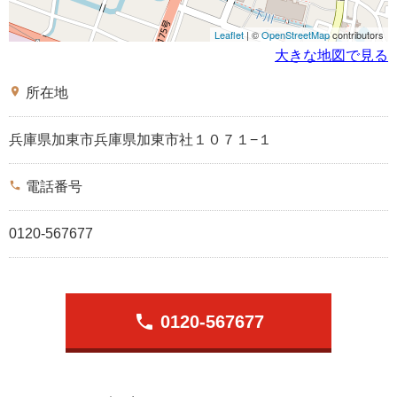
Leaflet
| ©
OpenStreetMap
contributors
大きな地図で見る
place
所在地
兵庫県加東市兵庫県加東市社１０７１−１
phone
電話番号
0120-567677
phone
0120-567677