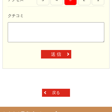
クチコミ
送 信
戻る