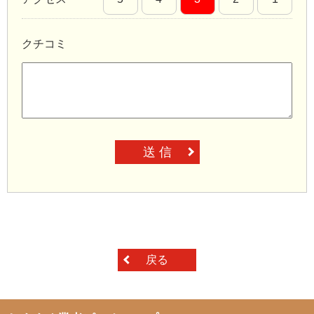
クチコミ
送 信
戻る