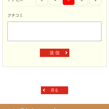
クチコミ
送 信
戻る