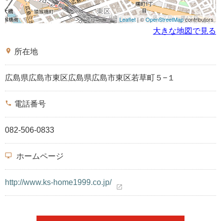
Leaflet
| ©
OpenStreetMap
contributors
大きな地図で見る
place
所在地
広島県広島市東区広島県広島市東区若草町５−１
phone
電話番号
082-506-0833
desktop_windows
ホームページ
http://www.ks-home1999.co.jp/
open_in_new