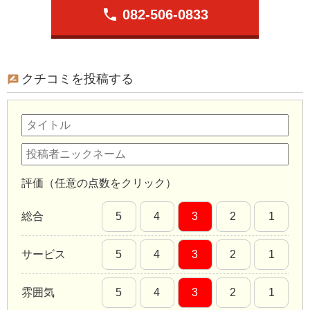
phone
082-506-0833
クチコミを投稿する
評価（任意の点数をクリック）
総合
5
4
3
2
1
サービス
5
4
3
2
1
雰囲気
5
4
3
2
1