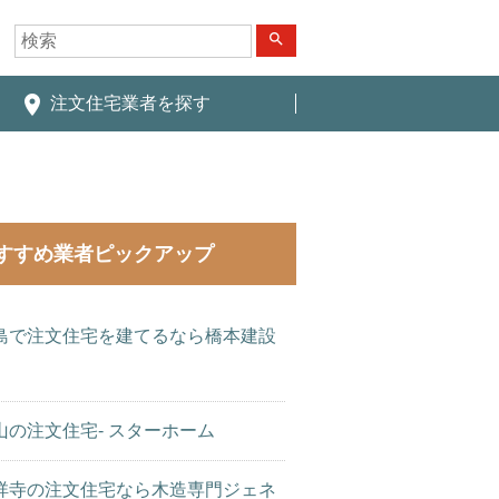
search
place
注文住宅業者を探す
すすめ業者ピックアップ
島で注文住宅を建てるなら橋本建設
山の注文住宅- スターホーム
祥寺の注文住宅なら木造専門ジェネ