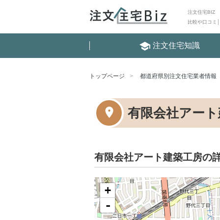
注文住宅BIZ
比較や口コミ
school
注文住宅知識
トップページ
都道府県別注文住宅業者情報
有限会社アート
有限会社アート建築工房の
+
-