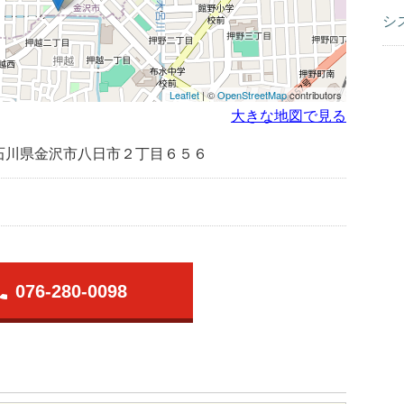
シ
Leaflet
| ©
OpenStreetMap
contributors
大きな地図で見る
石川県金沢市八日市２丁目６５６
one
076-280-0098