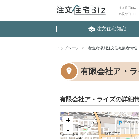
注文住宅BIZ
比較や口コミ
school
注文住宅知識
トップページ
都道府県別注文住宅業者情報
有限会社ア・ラ
有限会社ア・ライズの詳細
+
-