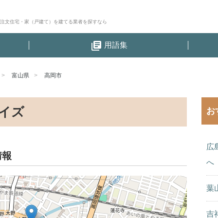
│注文住宅・家（戸建て）を建てる業者を探すなら
library_books
用語集
富山県
高岡市
イズ
お
広
情報
へ
葉
吉