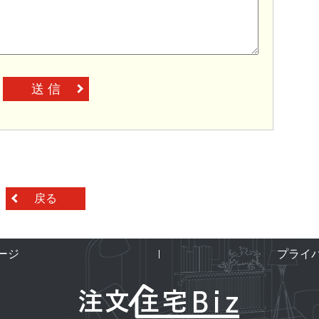
送 信
戻る
ージ
プライ