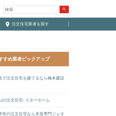
search
place
注文住宅業者を探す
すすめ業者ピックアップ
島で注文住宅を建てるなら橋本建設
山の注文住宅- スターホーム
祥寺の注文住宅なら木造専門ジェネ