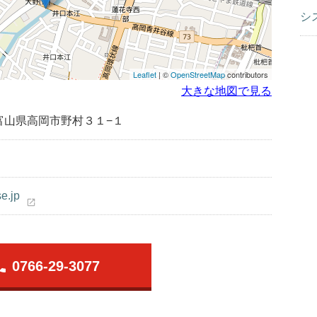
シ
Leaflet
| ©
OpenStreetMap
contributors
大きな地図で見る
富山県高岡市野村３１−１
se.jp
open_in_new
one
0766-29-3077