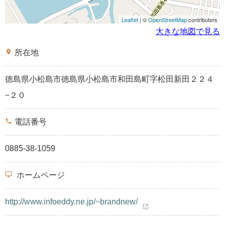
Leaflet
| ©
OpenStreetMap
contributors
大きな地図で見る
place
所在地
徳島県小松島市徳島県小松島市和田島町字松田新田２２４
−２０
phone
電話番号
0885-38-1059
desktop_windows
ホームページ
http://www.infoeddy.ne.jp/~brandnew/
open_in_new