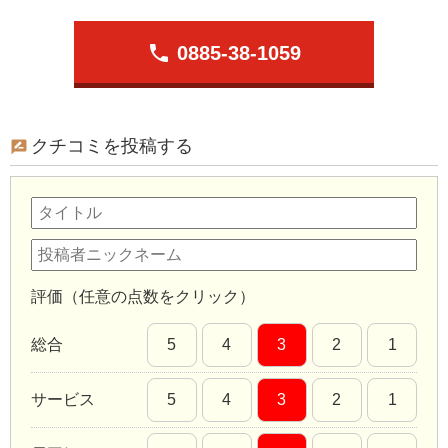
phone
0885-38-1059
クチコミを投稿する
評価（任意の点数をクリック）
総合
5
4
3
2
1
サービス
5
4
3
2
1