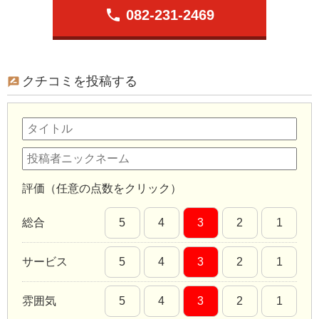
phone
082-231-2469
クチコミを投稿する
評価（任意の点数をクリック）
総合
5
4
3
2
1
サービス
5
4
3
2
1
雰囲気
5
4
3
2
1