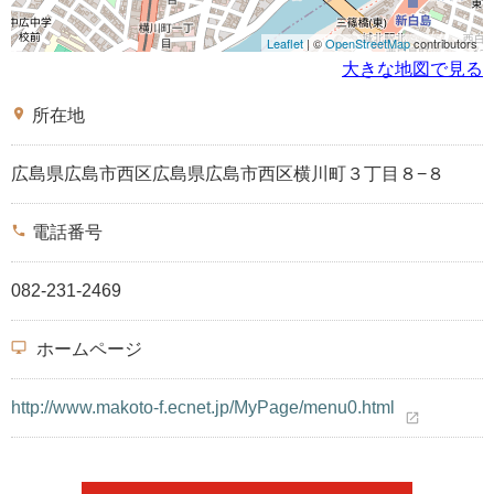
Leaflet
| ©
OpenStreetMap
contributors
大きな地図で見る
place
所在地
広島県広島市西区広島県広島市西区横川町３丁目８−８
phone
電話番号
082-231-2469
desktop_windows
ホームページ
http://www.makoto-f.ecnet.jp/MyPage/menu0.html
open_in_new