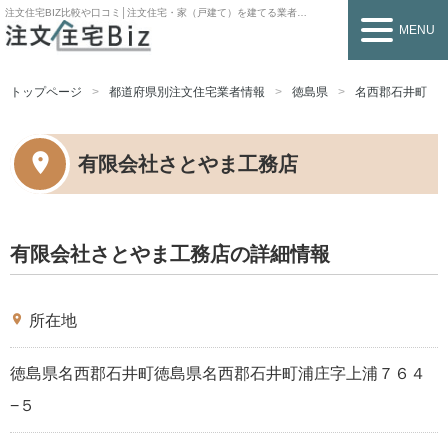
注文住宅BIZ
比較や口コミ│注文住宅・家（戸建て）を建てる業者を探すなら
MENU
トップページ
都道府県別注文住宅業者情報
徳島県
名西郡石井町
有限会社さとやま工務店
有限会社さとやま工務店の詳細情報
place
所在地
徳島県名西郡石井町徳島県名西郡石井町浦庄字上浦７６４
−５