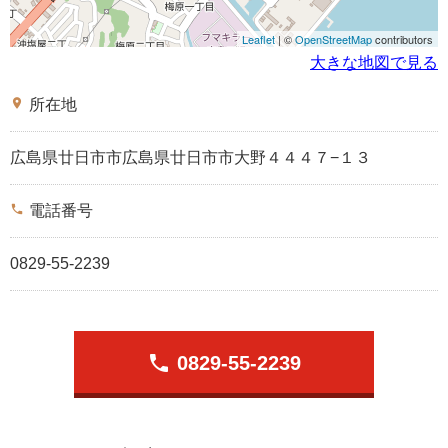
Leaflet
| ©
OpenStreetMap
contributors
大きな地図で見る
place
所在地
広島県廿日市市広島県廿日市市大野４４４７−１３
phone
電話番号
0829-55-2239
phone
0829-55-2239