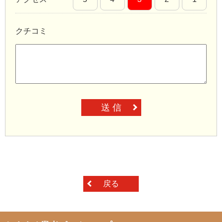
クチコミ
送 信
戻る