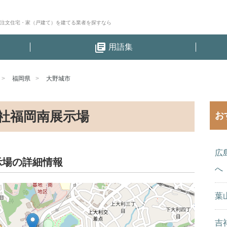
│注文住宅・家（戸建て）を建てる業者を探すなら
library_books
用語集
福岡県
大野城市
社福岡南展示場
お
広
示場の詳細情報
へ
葉
吉