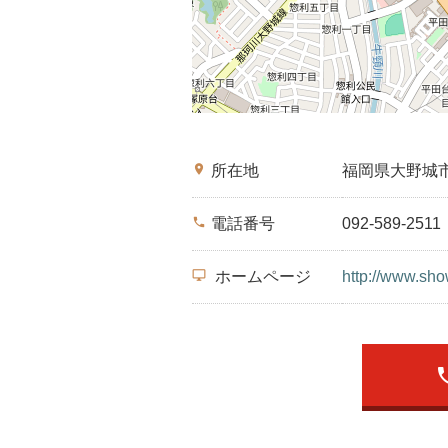
place
所在地
福岡県大野城
phone
電話番号
092-589-2511
desktop_windows
ホームページ
http://www.sho
ph