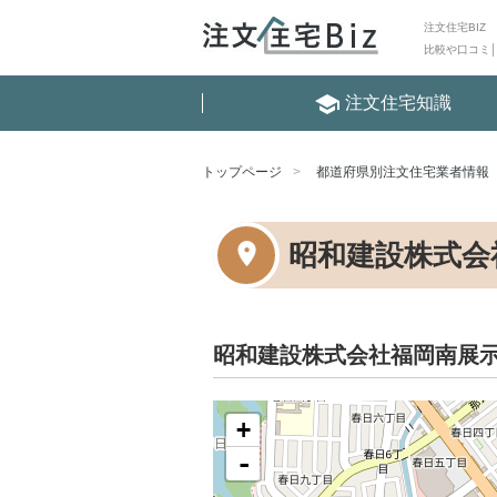
注文住宅BIZ
比較や口コミ
school
注文住宅知識
トップページ
都道府県別注文住宅業者情報
昭和建設株式会
昭和建設株式会社福岡南展
+
-