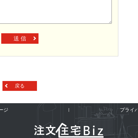
送 信
戻る
ージ
プライ