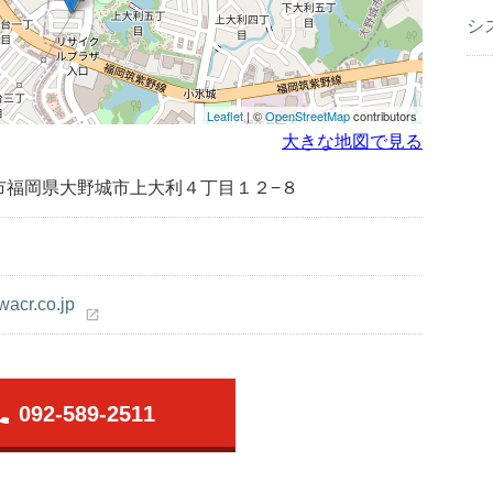
シ
Leaflet
| ©
OpenStreetMap
contributors
大きな地図で見る
市福岡県大野城市上大利４丁目１２−８
wacr.co.jp
open_in_new
one
092-589-2511