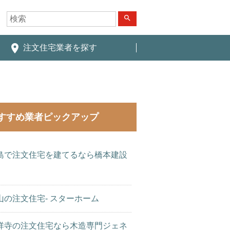
search
place
注文住宅業者を探す
すすめ業者ピックアップ
島で注文住宅を建てるなら橋本建設
山の注文住宅- スターホーム
祥寺の注文住宅なら木造専門ジェネ