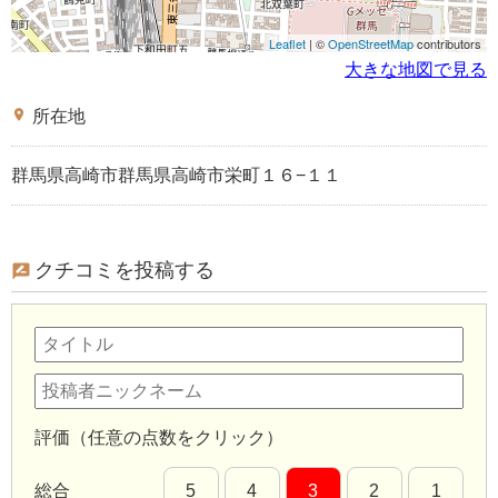
Leaflet
| ©
OpenStreetMap
contributors
大きな地図で見る
place
所在地
群馬県高崎市群馬県高崎市栄町１６−１１
クチコミを投稿する
評価（任意の点数をクリック）
総合
5
4
3
2
1