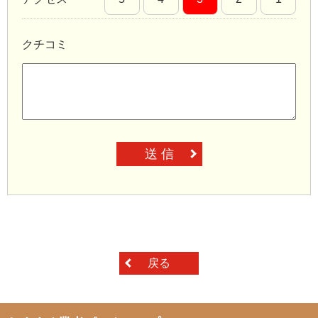
クチコミ
送 信
戻る