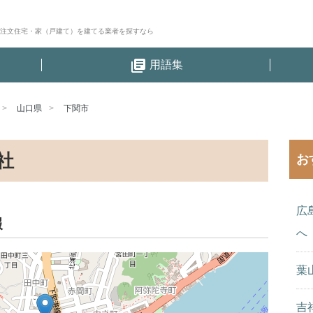
│注文住宅・家（戸建て）を建てる業者を探すなら
library_books
用語集
山口県
下関市
社
お
広
報
へ
葉
吉