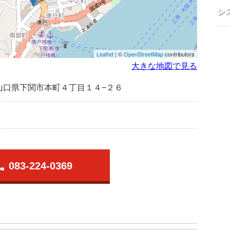
シ
Leaflet
| ©
OpenStreetMap
contributors
大きな地図で見る
山口県下関市本町４丁目１４−２６
one
083-224-0369