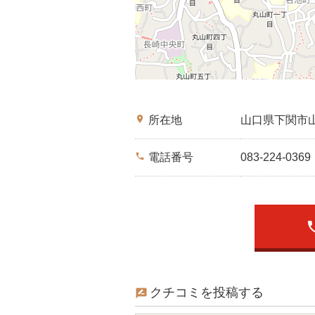
place
所在地
山口県下関市
phone
電話番号
083-224-0369
ph
クチコミを投稿する