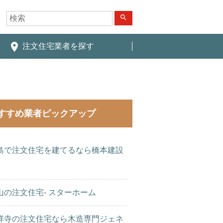
search
place
注文住宅業者を探す
すすめ業者ピックアップ
島で注文住宅を建てるなら橋本建設
山の注文住宅- スターホーム
祥寺の注文住宅なら木造専門ジェネ