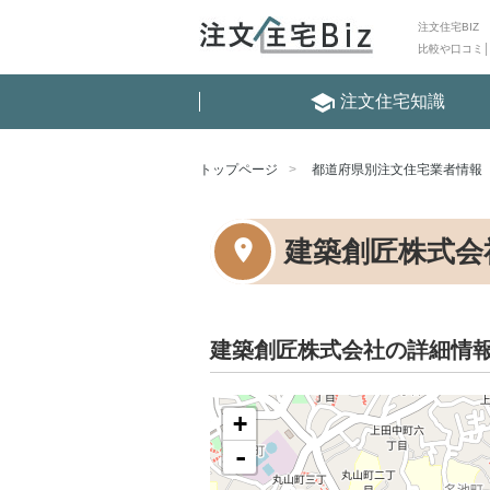
注文住宅BIZ
比較や口コミ
school
注文住宅知識
トップページ
都道府県別注文住宅業者情報
建築創匠株式会
建築創匠株式会社の詳細情
+
-