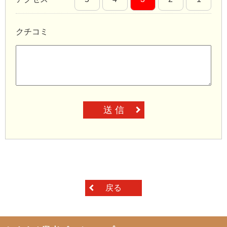
クチコミ
送 信
戻る