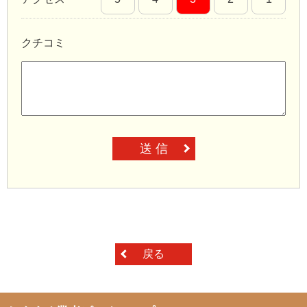
クチコミ
送 信
戻る