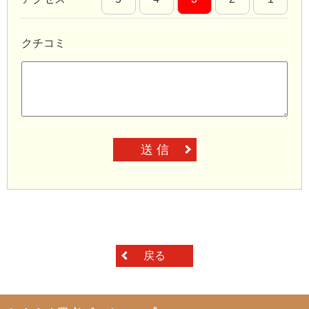
クチコミ
送 信
戻る