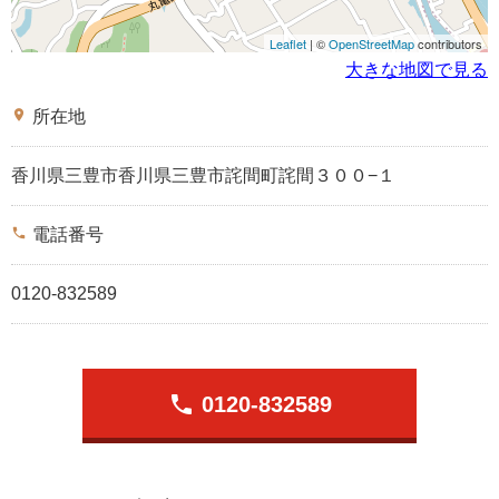
Leaflet
| ©
OpenStreetMap
contributors
大きな地図で見る
place
所在地
香川県三豊市香川県三豊市詫間町詫間３００−１
phone
電話番号
0120-832589
phone
0120-832589