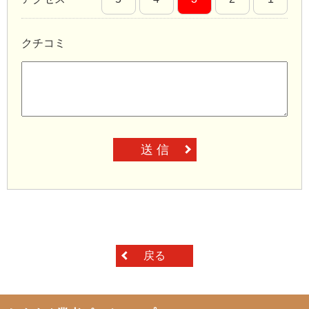
クチコミ
送 信
戻る