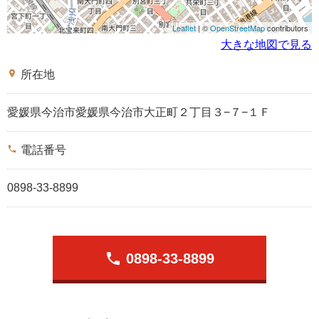
Leaflet
| ©
OpenStreetMap
contributors
大きな地図で見る
place
所在地
愛媛県今治市愛媛県今治市大正町２丁目３−７−１Ｆ
phone
電話番号
0898-33-8899
phone
0898-33-8899