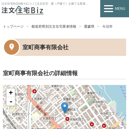
注文住宅BIZ
比較や口コミ│注文住宅・家（戸建て）を建てる業者を探すなら
MENU
トップページ
都道府県別注文住宅業者情報
愛媛県
今治市
室町商事有限会社
室町商事有限会社の詳細情報
+
-