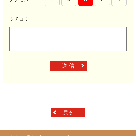
クチコミ
送 信
戻る